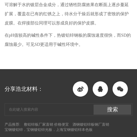
可溶解于水的镀层合金成分，通过牺牲防腐效果在断面上逐步蔓延
扩展，覆盖在已有的红锈之上，待水分干燥后就形成了密致的保护
皮膜。在焊接部位同理可以形成良好的保护皮膜。
在pH值较高的碱性条件下，热镀铝锌钢板的腐蚀速度很快，而SD的
腐蚀最少。可见SD更适用于碱性环境中。
分享浩北材料：
搜索
产品推荐:
敷铝锌板厂家直销 价格便宜
酒钢镀铝锌板钢厂直销
宝钢镀铝锌，宝钢镀铝锌光板，上海宝钢镀铝锌本色板