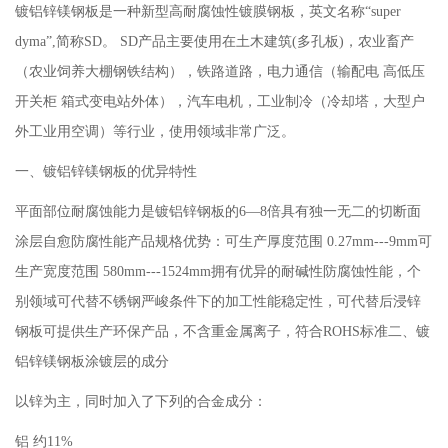
镀铝锌镁钢板是一种新型高耐腐蚀性镀膜钢板，英文名称“super
dyma”,简称SD。 SD产品主要使用在土木建筑(多孔板)，农业畜产
（农业饲养大棚钢铁结构），铁路道路，电力通信（输配电 高低压
开关柜 箱式变电站外体），汽车电机，工业制冷（冷却塔，大型户
外工业用空调）等行业，使用领域非常广泛。
一、镀铝锌镁钢板的优异特性
平面部位耐腐蚀能力是镀铝锌钢板的6—8倍具有独一无二的切断面
涂层自愈防腐性能产品规格优势：可生产厚度范围 0.27mm---9mm可
生产宽度范围 580mm---1524mm拥有优异的耐碱性防腐蚀性能，个
别领域可代替不锈钢严峻条件下的加工性能稳定性，可代替后浸锌
钢板可提供生产环保产品，不含重金属离子，符合ROHS标准二、镀
铝锌镁钢板涂镀层的成分
以锌为主，同时加入了下列的合金成分：
铝 约11%