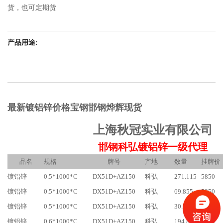
货，也可定期货
产品用途:
最新镀铝锌价格宝钢邯钢烨辉现货
上海秋冠实业有限公司
邯钢科弘镀铝锌一级代理
品名
规格
牌号
产地
数量
挂牌价
镀铝锌
0.5*1000*C
DX51D+AZ150
科弘
271.115
5850
镀铝锌
0.5*1000*C
DX51D+AZ150
科弘
69.855
5850
镀铝锌
0.5*1000*C
DX51D+AZ150
科弘
30.59
5900
镀铝锌
0.6*1000*C
DX51D+AZ150
科弘
194.8
5700