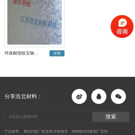
环保耐指纹宝钢锌花镀锌板上海宝钢产
详情
分享浩北材料：
搜索
产品推荐:
敷铝锌板厂家直销 价格便宜
酒钢镀铝锌板钢厂直销