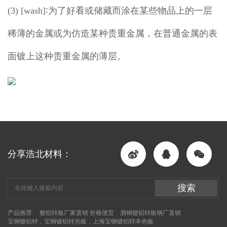
(3) [wash]∶为了好看或储藏而涂在某些物品上的一层
稀薄的金属或为仿造某种贵重金属，在普通金属的表
面镀上这种贵重金属的薄层。
分享浩北材料：
搜索
产品推荐:
敷铝锌板厂家直销 价格便宜
酒钢镀铝锌板钢厂直销
宝钢镀铝锌，宝钢镀铝锌光板，上海宝钢镀铝锌本色板