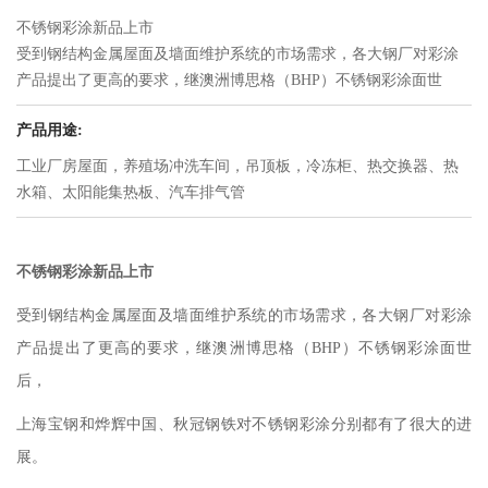
不锈钢彩涂新品上市
受到钢结构金属屋面及墙面维护系统的市场需求，各大钢厂对彩涂
产品提出了更高的要求，继澳洲博思格（BHP）不锈钢彩涂面世
后，上海宝钢和烨辉中国、秋冠钢铁对不锈钢彩涂分别都有了很大
产品用途:
的进展。
上海宝钢：5月19日，全国建筑钢结构行业大会在上海宝山美兰湖国
工业厂房屋面，养殖场冲洗车间，吊顶板，冷冻柜、热交换器、热
际会议中心拉开帷幕。同期举办2018年装配式钢结构建筑及建筑工
水箱、太阳能集热板、汽车排气管
业化产品与成就展示会，系统展示我国钢结构行业发展成就及“四
新”技术，大力推广装配式钢结构建筑。会上，宝钢隆重发布2018年
最新彩涂板研发成果不锈钢彩涂板，受到热烈关注。
不锈钢彩涂新品上市
受到钢结构金属屋面及墙面维护系统的市场需求，各大钢厂对彩涂
产品提出了更高的要求，继澳洲博思格（BHP）不锈钢彩涂面世
后，
上海宝钢和烨辉中国、秋冠钢铁对不锈钢彩涂分别都有了很大的进
展。